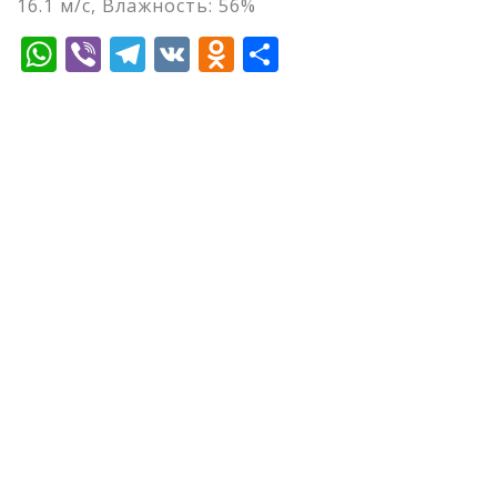
16.1 м/с, Влажность: 56%
WhatsApp
Viber
Telegram
VK
Odnoklassniki
Отправить