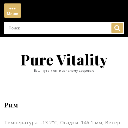
Перейти
к
Меню
содержимому
Меню
Pure Vitality
Ваш путь к оптимальному здоровью
Рим
Температура: -13.2°C, Осадки: 146.1 мм, Ветер: