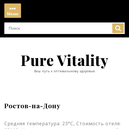
Перейти
к
Меню
содержимому
Меню
Pure Vitality
Ваш путь к оптимальному здоровью
Ростов-на-Дону
Средняя температура: 23°C, Стоимость отеля: