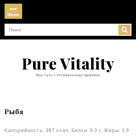
Перейти
к
Меню
содержимому
Меню
Pure Vitality
Ваш путь к оптимальному здоровью
Рыба
Калорийность: 387 ккал, Белки: 9.3 г, Жиры: 3.9