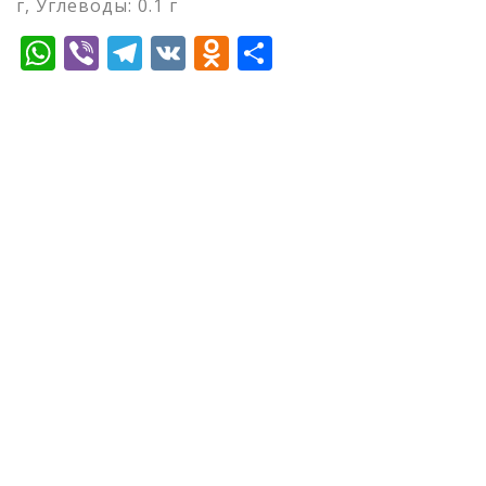
г, Углеводы: 0.1 г
WhatsApp
Viber
Telegram
VK
Odnoklassniki
Отправить