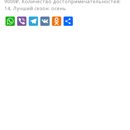
9000₽, Количество достопримечательностей:
14, Лучший сезон: осень
WhatsApp
Viber
Telegram
VK
Odnoklassniki
Отправить