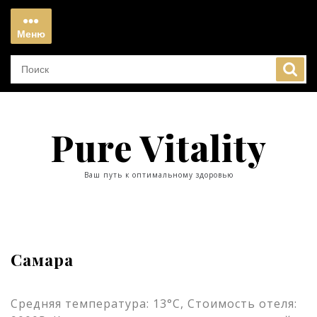
Перейти
к
Меню
содержимому
Меню
Pure Vitality
Ваш путь к оптимальному здоровью
Самара
Средняя температура: 13°C, Стоимость отеля: