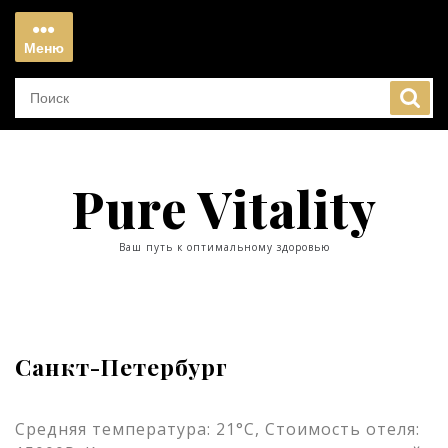
Перейти
к
Меню
содержимому
Меню
Pure Vitality
Ваш путь к оптимальному здоровью
Санкт-Петербург
Средняя температура: 21°C, Стоимость отеля: