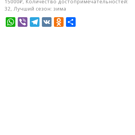
15000₽, Количество достопримечательностей:
32, Лучший сезон: зима
WhatsApp
Viber
Telegram
VK
Odnoklassniki
Отправить