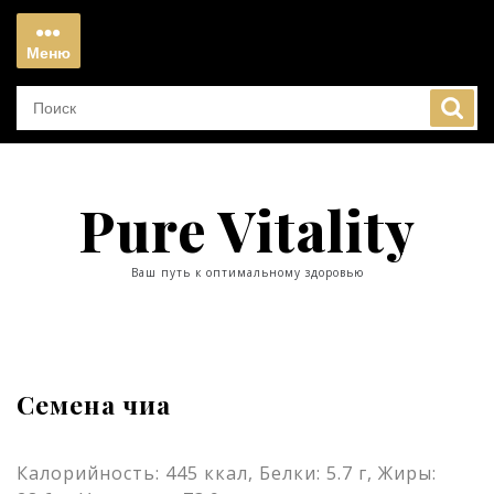
Перейти
к
Меню
содержимому
Меню
Pure Vitality
Ваш путь к оптимальному здоровью
Семена чиа
Калорийность: 445 ккал, Белки: 5.7 г, Жиры: