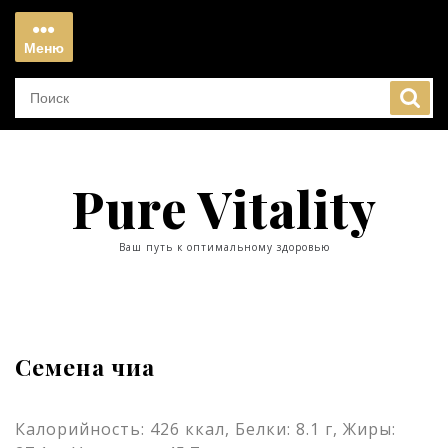
Перейти
к
Меню
содержимому
Меню
Pure Vitality
Ваш путь к оптимальному здоровью
Семена чиа
Калорийность: 426 ккал, Белки: 8.1 г, Жиры: