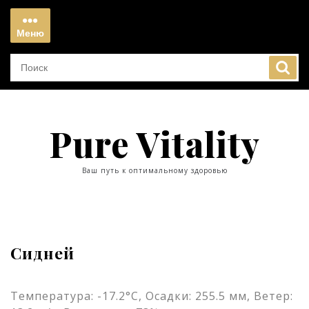
Перейти
к
Меню
содержимому
Меню
Pure Vitality
Ваш путь к оптимальному здоровью
Сидней
Температура: -17.2°C, Осадки: 255.5 мм, Ветер: