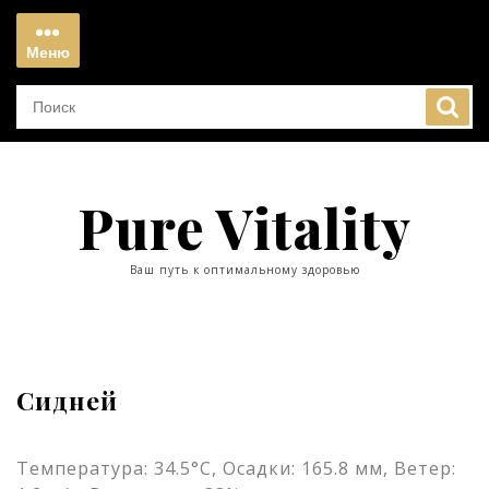
Перейти
к
Меню
содержимому
Меню
Pure Vitality
Ваш путь к оптимальному здоровью
Сидней
Температура: 34.5°C, Осадки: 165.8 мм, Ветер: