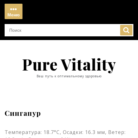
Перейти
к
Меню
содержимому
Меню
Pure Vitality
Ваш путь к оптимальному здоровью
Сингапур
Температура: 18.7°C, Осадки: 16.3 мм, Ветер: