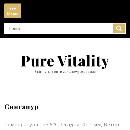
Перейти
к
Меню
содержимому
Меню
Pure Vitality
Ваш путь к оптимальному здоровью
Сингапур
Температура: -23.9°C, Осадки: 42.2 мм, Ветер: