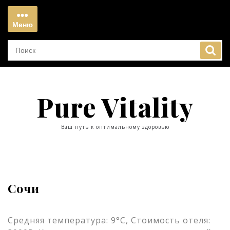
Перейти
к
Меню
содержимому
Меню
Pure Vitality
Ваш путь к оптимальному здоровью
Сочи
Средняя температура: 9°C, Стоимость отеля: