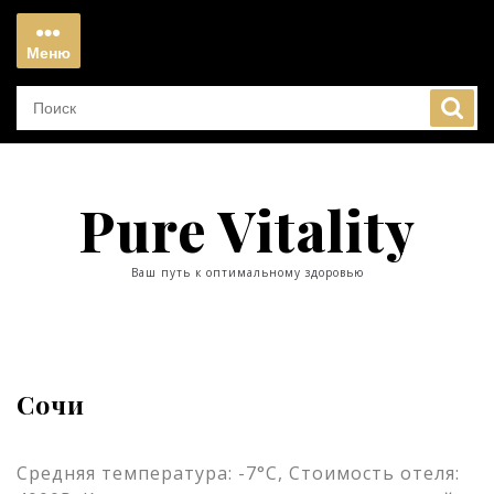
Перейти
к
Меню
содержимому
Меню
Pure Vitality
Ваш путь к оптимальному здоровью
Сочи
Средняя температура: -7°C, Стоимость отеля: