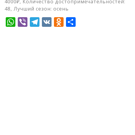
4000₽, Количество достопримечательностей:
48, Лучший сезон: осень
WhatsApp
Viber
Telegram
VK
Odnoklassniki
Отправить