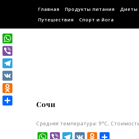
Перейти
Главная
Продукты питания
Диеты
к
содержимому
Путешествия
Спорт и йога
WhatsApp
Viber
Telegram
VK
Odnoklassniki
Сочи
Отправить
Средняя температура: 9°C, Стоимость
WhatsApp
Viber
Telegram
VK
Odnokla
Отпр