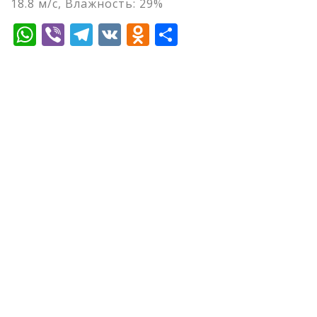
18.8 м/с, Влажность: 29%
WhatsApp
Viber
Telegram
VK
Odnoklassniki
Отправить