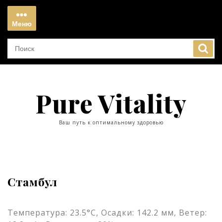
Перейти
к
Меню
содержимому
Меню
Pure Vitality
Ваш путь к оптимальному здоровью
Стамбул
Температура: 23.5°C, Осадки: 142.2 мм, Ветер: