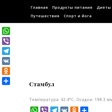
Перейти
Главная
Продукты питания
Диеты
к
содержимому
Путешествия
Спорт и йога
WhatsApp
Viber
Telegram
VK
Odnoklassniki
Стамбул
Отправить
Температура: 42.4°C, Осадки: 198.3 мм
WhatsApp
Viber
Telegram
VK
Odnokla
Отпр