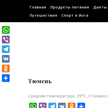
Перейти
Главная
Продукты питания
Диеты
к
содержимому
Путешествия
Спорт и йога
WhatsApp
Viber
Telegram
VK
Odnoklassniki
Тюмень
Отправить
Средняя температура: 29°C, Стоимост
WhatsApp
Viber
Telegram
VK
Odnokla
Отпр