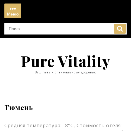
Перейти
к
Меню
содержимому
Меню
Pure Vitality
Ваш путь к оптимальному здоровью
Тюмень
Средняя температура: -8°C, Стоимость отеля: