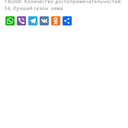
14500₽, Количество достопримечательностей:
34, Лучший сезон: зима
WhatsApp
Viber
Telegram
VK
Odnoklassniki
Отправить