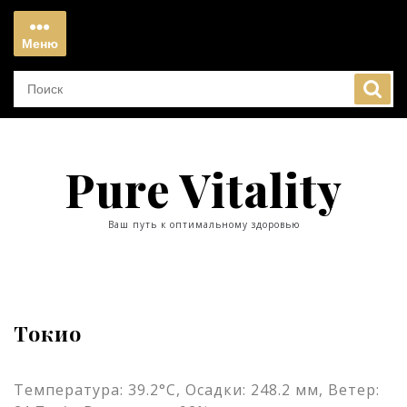
Перейти
к
Меню
содержимому
Меню
Pure Vitality
Ваш путь к оптимальному здоровью
Токио
Температура: 39.2°C, Осадки: 248.2 мм, Ветер: