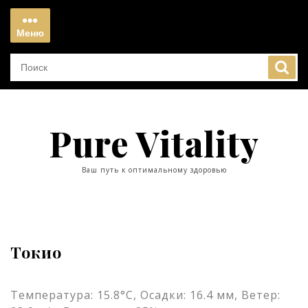
Перейти
к
Меню
содержимому
Меню
Pure Vitality
Ваш путь к оптимальному здоровью
Токио
Температура: 15.8°C, Осадки: 16.4 мм, Ветер: