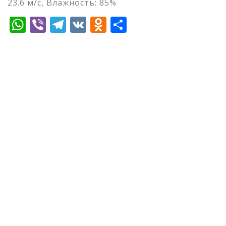
23.6 м/с, Влажность: 85%
WhatsApp
Viber
Telegram
VK
Odnoklassniki
Отправить