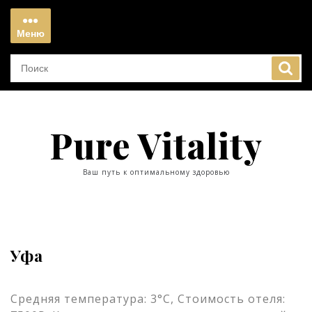
Перейти
к
Меню
содержимому
Меню
Pure Vitality
Ваш путь к оптимальному здоровью
Уфа
Средняя температура: 3°C, Стоимость отеля: