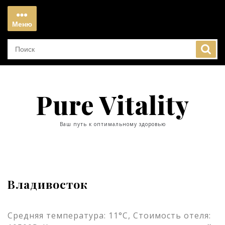
Перейти
к
Меню
содержимому
Меню
Pure Vitality
Ваш путь к оптимальному здоровью
Владивосток
Средняя температура: 11°C, Стоимость отеля: