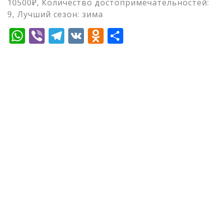
10500₽, Количество достопримечательностей:
9, Лучший сезон: зима
WhatsApp
Viber
Telegram
VK
Odnoklassniki
Отправить