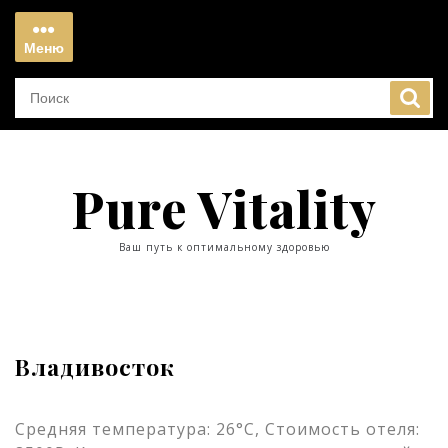
Перейти
к
Меню
содержимому
Меню
Pure Vitality
Ваш путь к оптимальному здоровью
Владивосток
Средняя температура: 26°C, Стоимость отеля: