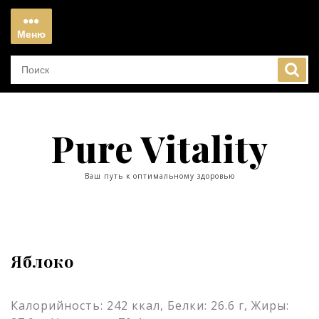
Перейти
к
Меню
содержимому
Меню
Pure Vitality
Ваш путь к оптимальному здоровью
Яблоко
Калорийность: 242 ккал, Белки: 26.6 г, Жиры: