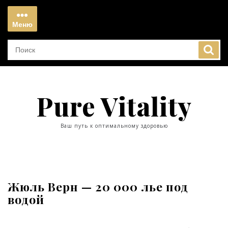
Перейти
к
Меню
содержимому
Меню
Pure Vitality
Ваш путь к оптимальному здоровью
Жюль Верн — 20 000 лье под
водой