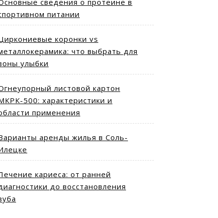
Основные сведения о протеине в
спортивном питании
Циркониевые коронки vs
металлокерамика: что выбрать для
зоны улыбки
Огнеупорный листовой картон
МКРК-500: характеристики и
области применения
Варианты аренды жилья в Соль-
Илецке
Лечение кариеса: от ранней
диагностики до восстановления
зуба