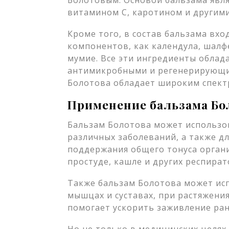
Болотовым. Основой бальзама явля
витамином С, каротином и другим
Кроме того, в состав бальзама вхо
компонентов, как календула, шалфе
мумие. Все эти ингредиенты обла
антимикробными и регенерирующим
Болотова обладает широким спект
Применение бальзама Бо
Бальзам Болотова может использов
различных заболеваний, а также д
поддержания общего тонуса органи
простуде, кашле и других респира
Также бальзам Болотова может исп
мышцах и суставах, при растяжения
помогает ускорить заживление ран