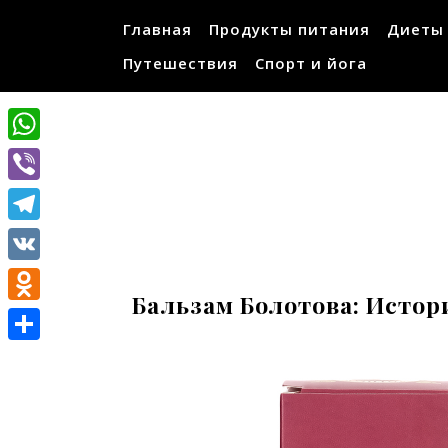
Перейти
Главная
Продукты питания
Диеты
к
содержимому
Путешествия
Спорт и йога
WhatsApp
Viber
Telegram
VK
Бальзам Болотова: Истор
Odnoklassniki
Отправить