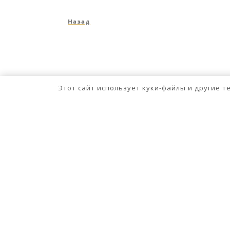
Навигация
Предыдущая
Назад
по
запись
записям
Этот сайт использует куки-файлы и другие 