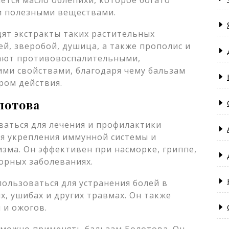
ется масло облепихи, которое богато
и полезными веществами.
дят экстракты таких растительных
й, зверобой, душица, а также прополис и
дают противовоспалительными,
и свойствами, благодаря чему бальзам
ром действия.
лотова
аться для лечения и профилактики
ля укрепления иммунной системы и
зма. Он эффективен при насморке, гриппе,
торных заболеваниях.
ользоваться для устранения болей в
х, ушибах и других травмах. Он также
 и ожогов.