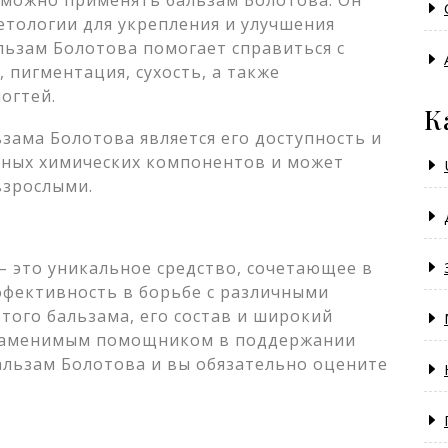
 можно применять бальзам Болотова. Он
етологии для укрепления и улучшения
альзам Болотова помогает справиться с
 пигментация, сухость, а также
огтей.
К
ама Болотова является его доступность и
дных химических компонентов и может
взрослыми.
– это уникальное средство, сочетающее в
ффективность в борьбе с различными
того бальзама, его состав и широкий
езаменимым помощником в поддержании
альзам Болотова и вы обязательно оцените