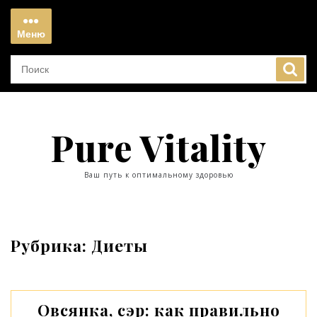
Перейти
к
Меню
содержимому
Меню
Pure Vitality
Ваш путь к оптимальному здоровью
Рубрика:
Диеты
Овсянка, сэр: как правильно