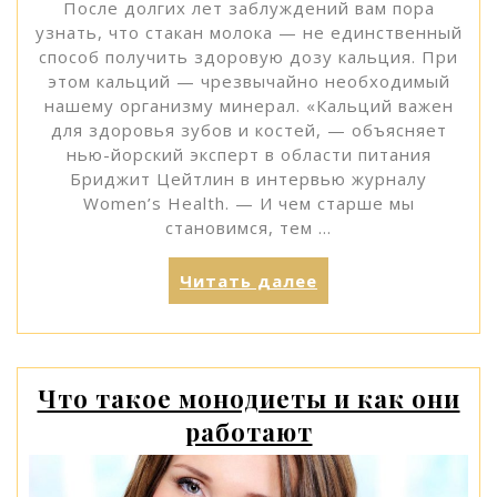
После долгих лет заблуждений вам пора
узнать, что стакан молока — не единственный
способ получить здоровую дозу кальция. При
этом кальций — чрезвычайно необходимый
нашему организму минерал. «Кальций важен
для здоровья зубов и костей, — объясняет
нью-йорский эксперт в области питания
Бриджит Цейтлин в интервью журналу
Women’s Health. — И чем старше мы
становимся, тем …
«7
Читать далее
продуктов,
которые
содержат
больше
Что такое монодиеты и как они
кальция,
работают
чем
стакан
молока»