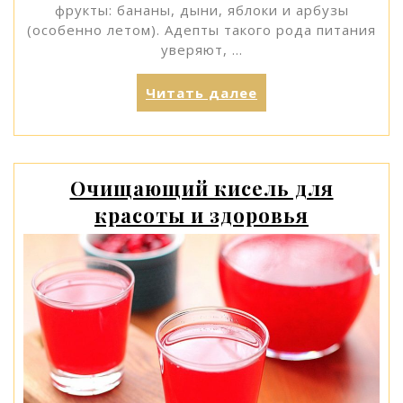
фрукты: бананы, дыни, яблоки и арбузы
(особенно летом). Адепты такого рода питания
уверяют, …
«Что
Читать далее
такое
монодиеты
и
как
Очищающий кисель для
они
красоты и здоровья
работают»