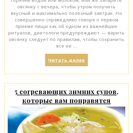
горячей водой или молоком, или же запарить
овсянку с вечера, чтобы утром получить
вкусный и максимально полезный завтрак. Но
совершенно справедливо говоря о первом
приеме пищи как об одном из важнейших
ритуалов, диетологи предупреждают — варить
овсянку следует по правилам, чтобы сохранить
все ее …
«Овсянка,
Читать далее
сэр:
как
правильно
готовить
5 согревающих зимних супов,
овсяную
которые вам понравятся
кашу»