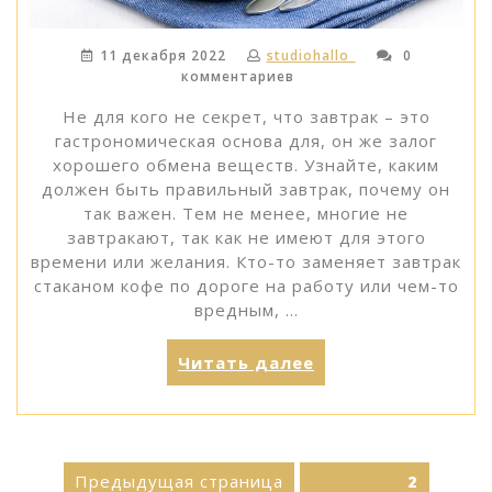
11 декабря 2022
studiohallo_
0
комментариев
Не для кого не секрет, что завтрак – это
гастрономическая основа для, он же залог
хорошего обмена веществ. Узнайте, каким
должен быть правильный завтрак, почему он
так важен. Тем не менее, многие не
завтракают, так как не имеют для этого
времени или желания. Кто-то заменяет завтрак
стаканом кофе по дороге на работу или чем-то
вредным, …
«Завтрак
Читать далее
съешь
сам,
или
все
Пагинация
Предыдущая страница
Страница
о
2