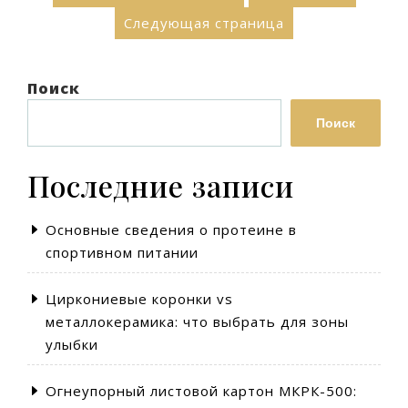
записей
пользе
Следующая страница
первого
приема
пищи»
Поиск
Поиск
Последние записи
Основные сведения о протеине в
спортивном питании
Циркониевые коронки vs
металлокерамика: что выбрать для зоны
улыбки
Огнеупорный листовой картон МКРК-500: