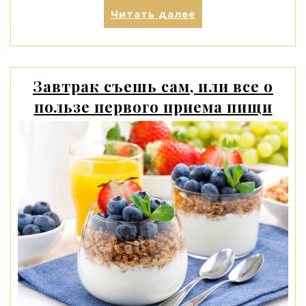
«Очищающий
Читать далее
кисель
для
красоты
и
Завтрак съешь сам, или все о
здоровья»
пользе первого приема пищи