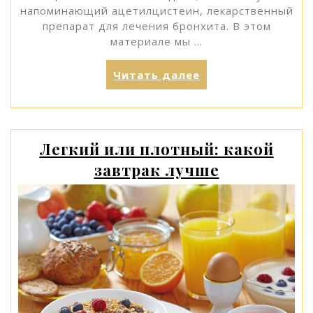
напоминающий ацетилцистеин, лекарственный
препарат для лечения бронхита. В этом
материале мы …
«5
Читать далее
согревающих
зимних
супов,
которые
Легкий или плотный: какой
вам
завтрак лучше
понравятся»