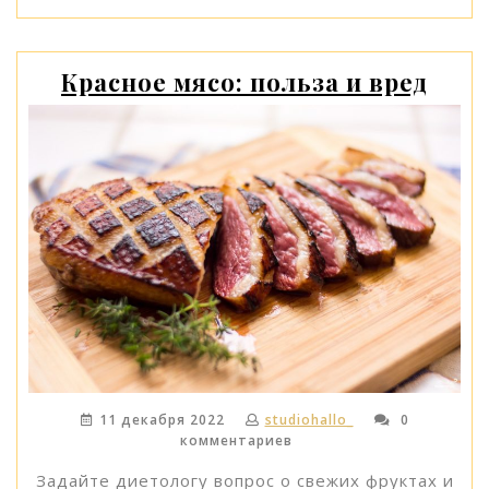
плотный:
какой
завтрак
Красное мясо: польза и вред
лучше»
11 декабря 2022
studiohallo_
0
комментариев
Задайте диетологу вопрос о свежих фруктах и