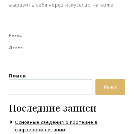
выразить себя через искусство на коже.
Навигация
Предыдущая
Назад
по
запись
Следующая
Далее
записям
запись
Поиск
Поиск
Последние записи
Основные сведения о протеине в
спортивном питании