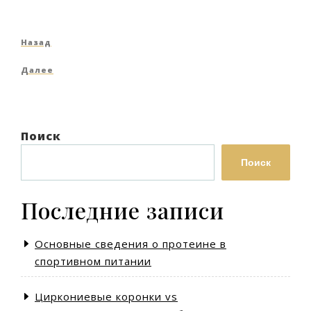
Навигация
Предыдущая
Назад
по
запись
Следующая
Далее
записям
запись
Поиск
Поиск
Последние записи
Основные сведения о протеине в
спортивном питании
Циркониевые коронки vs