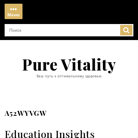
Перейти
к
Меню
содержимому
Меню
Pure Vitality
Ваш путь к оптимальному здоровью
A52WYVGW
Education Insights