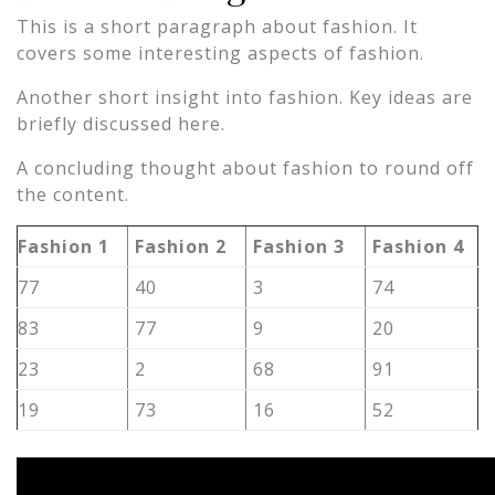
This is a short paragraph about fashion. It
covers some interesting aspects of fashion.
Another short insight into fashion. Key ideas are
briefly discussed here.
A concluding thought about fashion to round off
the content.
Fashion 1
Fashion 2
Fashion 3
Fashion 4
77
40
3
74
83
77
9
20
23
2
68
91
19
73
16
52