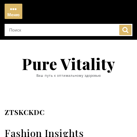
Перейти
к
Меню
содержимому
Меню
Pure Vitality
Ваш путь к оптимальному здоровью
ZTSKCKDC
Fashion Insights