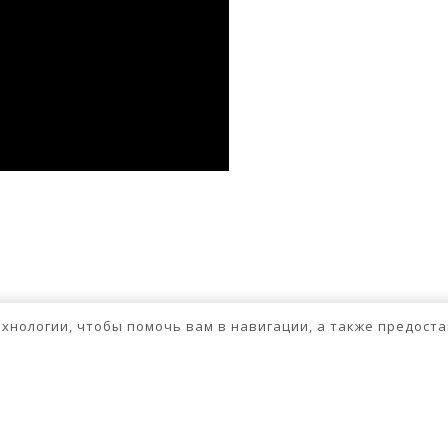
ssniki
авить
бходимо
авторизоваться
.
технологии, чтобы помочь вам в навигации, а также предос