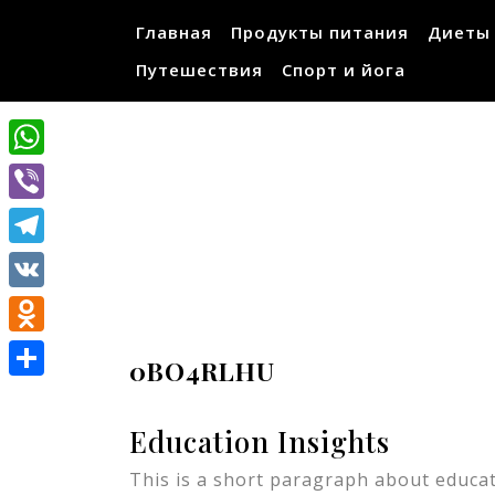
Перейти
Главная
Продукты питания
Диеты
к
содержимому
Путешествия
Спорт и йога
WhatsApp
Viber
Telegram
VK
Odnoklassniki
0BO4RLHU
Отправить
Education Insights
This is a short paragraph about educat