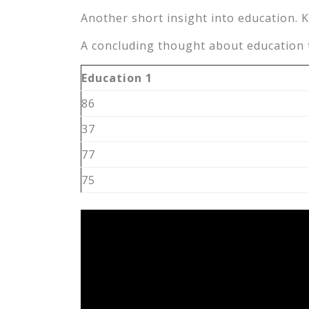
Another short insight into education. K
A concluding thought about education t
Education 1
86
37
77
75