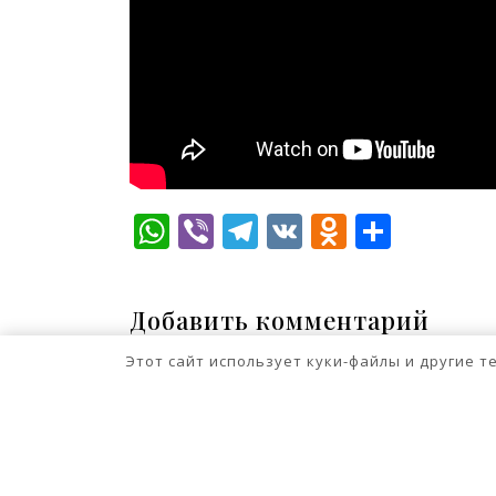
WhatsApp
Viber
Telegram
VK
Odnokla
Отпр
Добавить комментарий
Для отправки комментария вам нео
Этот сайт использует куки-файлы и другие 