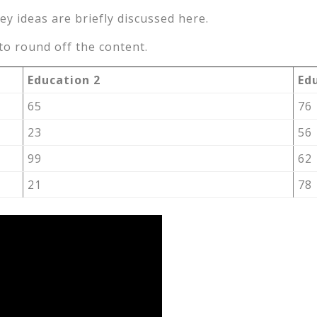
ey ideas are briefly discussed here.
o round off the content.
Education 2
Ed
65
76
23
56
99
62
21
78