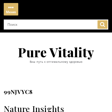
Перейти
к
Меню
содержимому
Меню
Pure Vitality
Ваш путь к оптимальному здоровью
99NJVYC8
Nature Insights