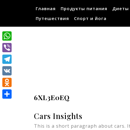
Перейти
Главная
Продукты питания
Диеты
к
содержимому
Путешествия
Спорт и йога
WhatsApp
Viber
Telegram
VK
Odnoklassniki
6XL3E0EQ
Отправить
Cars Insights
This is a short paragraph about cars. I