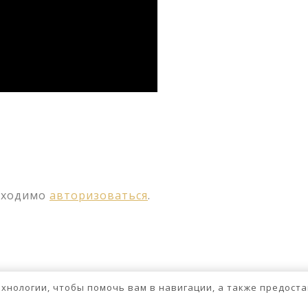
ssniki
авить
бходимо
авторизоваться
.
технологии, чтобы помочь вам в навигации, а также предос