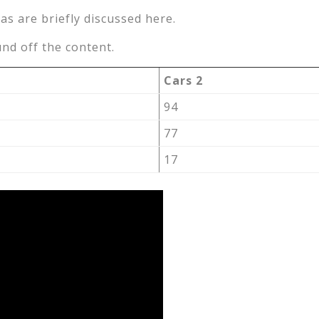
as are briefly discussed here.
nd off the content.
Cars 2
94
77
17