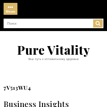
Перейти
к
Меню
содержимому
Меню
Pure Vitality
Ваш путь к оптимальному здоровью
7V513WU4
Business Insights