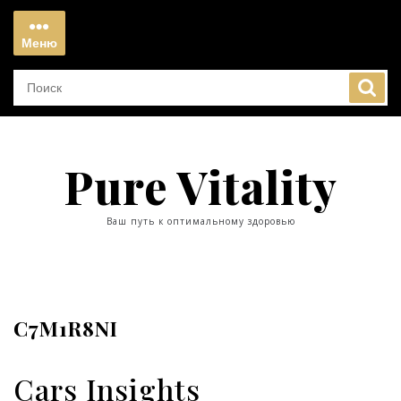
Перейти
к
Меню
содержимому
Меню
Pure Vitality
Ваш путь к оптимальному здоровью
C7M1R8NI
Cars Insights