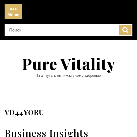
Перейти
к
Меню
содержимому
Меню
Pure Vitality
Ваш путь к оптимальному здоровью
VD44YORU
Business Insights