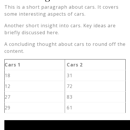
This is a short paragraph about cars. It covers
some interesting aspects of cars.
Another short insight into cars. Key ideas are
briefly discussed here.
A concluding thought about cars to round off the
content.
Cars 1
Cars 2
18
31
12
72
27
83
29
61