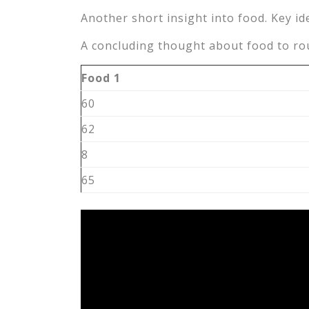
Another short insight into food. Key id
A concluding thought about food to rou
Food 1
60
62
8
65