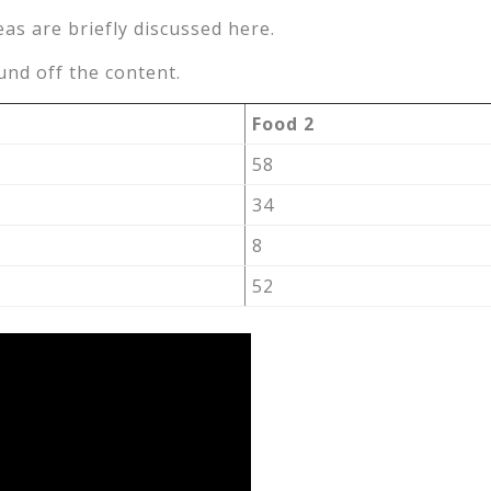
eas are briefly discussed here.
nd off the content.
Food 2
58
34
8
52