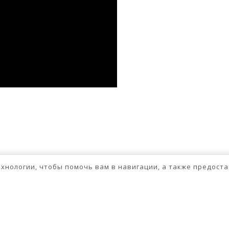
ssniki
авить
бходимо
авторизоваться
.
технологии, чтобы помочь вам в навигации, а также предос