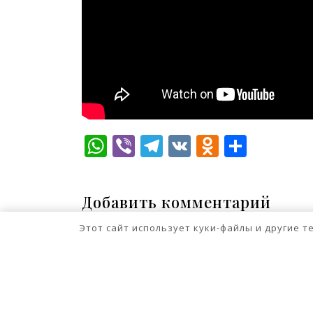
WhatsApp
Viber
Telegram
VK
Odnokla
Отпр
Добавить комментарий
Для отправки комментария вам нео
Этот сайт использует куки-файлы и другие 