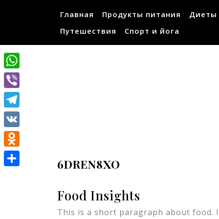
Перейти
Главная
Продукты питания
Диеты
к
содержимому
Путешествия
Спорт и йога
WhatsApp
Viber
Telegram
VK
Odnoklassniki
6DREN8XO
Отправить
Food Insights
This is a short paragraph about food. I