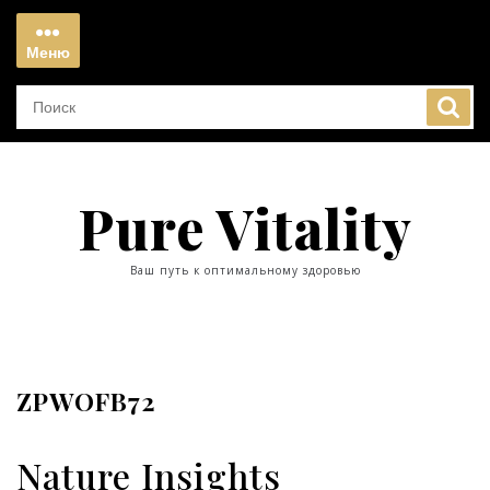
Перейти
к
Меню
содержимому
Меню
Pure Vitality
Ваш путь к оптимальному здоровью
ZPWOFB72
Nature Insights