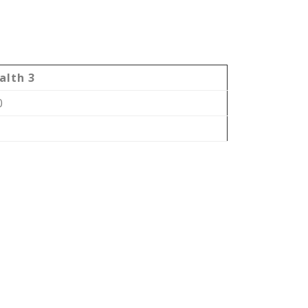
alth 3
0