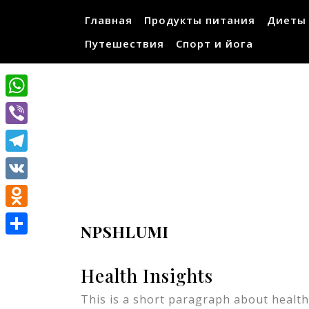
Перейти
Главная
Продукты питания
Диеты
к
содержимому
Путешествия
Спорт и йога
WhatsApp
Viber
Telegram
VK
Odnoklassniki
NPSHLUMI
Отправить
Health Insights
This is a short paragraph about health.