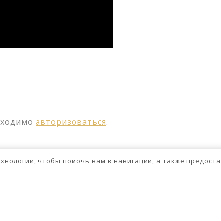
ssniki
авить
бходимо
авторизоваться
.
технологии, чтобы помочь вам в навигации, а также предос