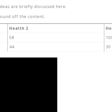
ideas are briefly discussed here.
ound off the content.
Health 2
He
58
10
44
30