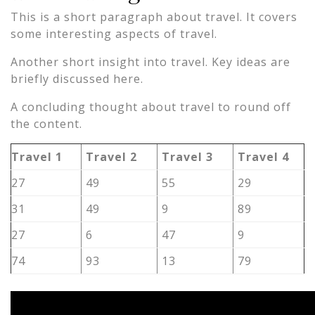
This is a short paragraph about travel. It covers
some interesting aspects of travel.
Another short insight into travel. Key ideas are
briefly discussed here.
A concluding thought about travel to round off
the content.
Travel 1
Travel 2
Travel 3
Travel 4
27
49
55
29
31
49
9
89
27
6
47
9
74
93
13
79