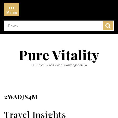
Перейти
к
Меню
содержимому
Меню
Pure Vitality
Ваш путь к оптимальному здоровью
2WADJS4M
Travel Insights