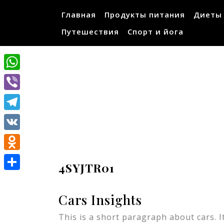
Перейти
Главная
Продукты питания
Диеты
к
содержимому
Путешествия
Спорт и йога
WhatsApp
Viber
Telegram
VK
Odnoklassniki
4SYJTR01
Отправить
Cars Insights
This is a short paragraph about cars. I