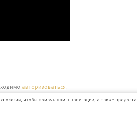
ssniki
авить
бходимо
авторизоваться
.
технологии, чтобы помочь вам в навигации, а также предос