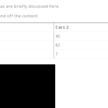
as are briefly discussed here.
nd off the content.
Cars 2
45
82
7