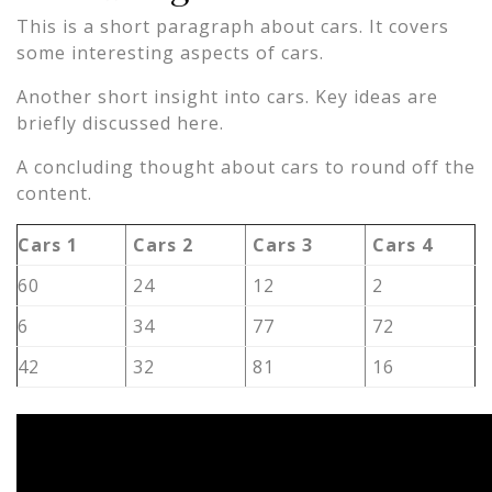
This is a short paragraph about cars. It covers
some interesting aspects of cars.
Another short insight into cars. Key ideas are
briefly discussed here.
A concluding thought about cars to round off the
content.
Cars 1
Cars 2
Cars 3
Cars 4
60
24
12
2
6
34
77
72
42
32
81
16