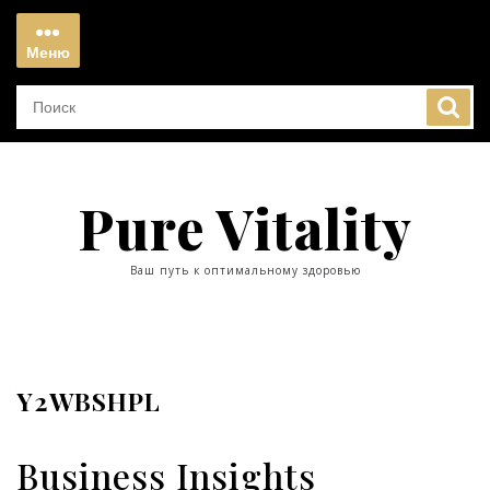
Перейти
к
Меню
содержимому
Меню
Pure Vitality
Ваш путь к оптимальному здоровью
Y2WBSHPL
Business Insights