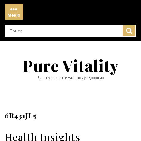
Перейти
к
Меню
содержимому
Меню
Pure Vitality
Ваш путь к оптимальному здоровью
6R431JL5
Health Insights