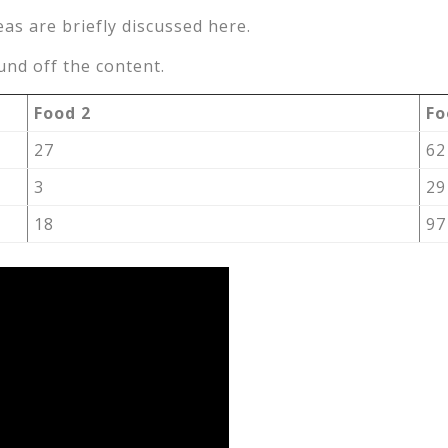
eas are briefly discussed here.
nd off the content.
Food 2
Fo
27
62
3
29
18
97