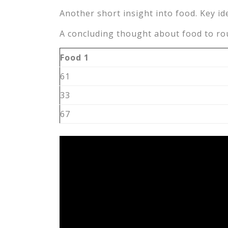
Another short insight into food. Key id
A concluding thought about food to rou
Food 1
61
33
67