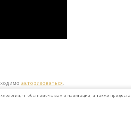
ssniki
авить
бходимо
авторизоваться
.
технологии, чтобы помочь вам в навигации, а также предос