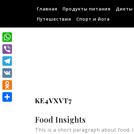
Перейти
Главная
Продукты питания
Диеты
к
содержимому
Путешествия
Спорт и йога
WhatsApp
Viber
Telegram
VK
Odnoklassniki
KE4VXVT7
Отправить
Food Insights
This is a short paragraph about food. I