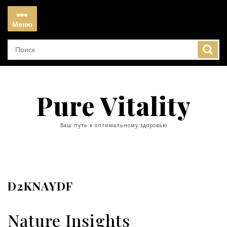
Перейти
к
Меню
содержимому
Меню
Pure Vitality
Ваш путь к оптимальному здоровью
D2KNAYDF
Nature Insights