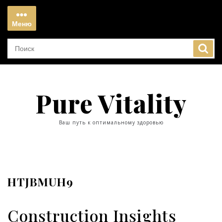
Перейти
к
Меню
содержимому
Меню
Pure Vitality
Ваш путь к оптимальному здоровью
HTJBMUH9
Construction Insights