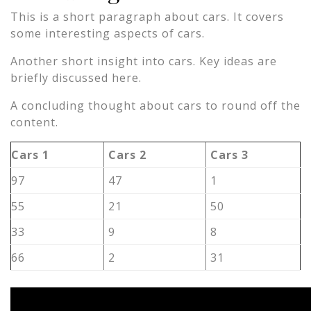
This is a short paragraph about cars. It covers
some interesting aspects of cars.
Another short insight into cars. Key ideas are
briefly discussed here.
A concluding thought about cars to round off the
content.
Cars 1
Cars 2
Cars 3
97
47
1
55
21
50
33
9
8
66
2
31