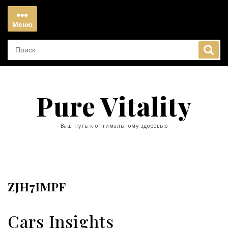
Перейти
к
Меню
содержимому
Меню
Pure Vitality
Ваш путь к оптимальному здоровью
ZJH7IMPF
Cars Insights